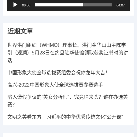
音
00:00
04:07
频
播
放
近期文章
器
世界洪门组织（WHMO）理事长、洪门金华山山主陈学
刚（观澜）5月28日在约旦驻华使馆领取获奖证书时的讲
话
中国形象大使全球选拔赛组委会祝你龙年大吉​！
高兴-2022中国形象大使全球选拔赛参赛选手
陷入造假争议的“美女分析师”，究竟啥来头？谁在办选美
赛？
文明之美看东方｜习近平的中华优秀传统文化“公开课”