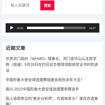
搜索
音
00:00
04:07
频
播
放
近期文章
器
世界洪门组织（WHMO）理事长、洪门金华山山主陈学
刚（观澜）5月28日在约旦驻华使馆领取获奖证书时的讲
话
中国形象大使全球选拔赛组委会祝你龙年大吉​！
高兴-2022中国形象大使全球选拔赛参赛选手
陷入造假争议的“美女分析师”，究竟啥来头？谁在办选美
赛？