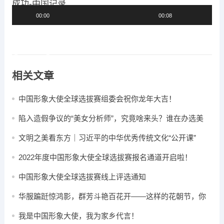
00:00
00:08
视
频
播
放
相关文章
器
中国形象大使全球选拔赛组委会祝你龙年大吉​！
陷入造假争议的“美女分析师”，究竟啥来头？谁在办选美
赛？
文明之美看东方｜习近平的中华优秀传统文化“公开课”
2022年度中国形象大使全球选拔赛报名通道开启啦！
中国形象大使全球选拔赛线上评选通知
华服蹁跹惊鸿影，群芳斗艳百花开——这样的花朝节，你
心动了吗？
我是中国形象大使，我为家乡代言！