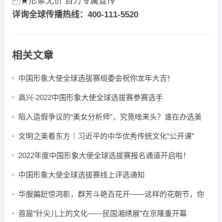
★形象无价 百万专属宣传
详询全球传播热线：400-111-5520
相关文章
中国形象大使全球选拔赛组委会祝你龙年大吉​！
高兴-2022中国形象大使全球选拔赛参赛选手
陷入造假争议的“美女分析师”，究竟啥来头？谁在办选美
赛？
文明之美看东方｜习近平的中华优秀传统文化“公开课”
2022年度中国形象大使全球选拔赛报名通道开启啦！
中国形象大使全球选拔赛线上评选通知
华服蹁跹惊鸿影，群芳斗艳百花开——这样的花朝节，你
心动了吗？
首届“针尖儿上的文化——民国湘绣展”在京隆重开幕