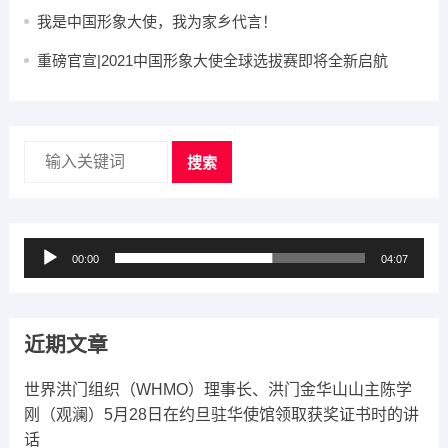
我是中国形象大使，我为家乡代言！
重磅官宣|2021中国形象大使全球选拔赛即将全新启航
搜索
音
00:00
04:07
频
播
放
近期文章
器
世界洪门组织（WHMO）理事长、洪门金华山山主陈学
刚（观澜）5月28日在约旦驻华使馆领取获奖证书时的讲
话