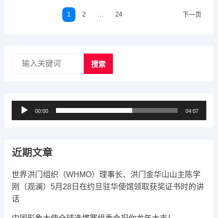
文
1
2
…
24
下一页
章
导
航
搜索
音
00:00
04:07
频
播
放
近期文章
器
世界洪门组织（WHMO）理事长、洪门金华山山主陈学
刚（观澜）5月28日在约旦驻华使馆领取获奖证书时的讲
话