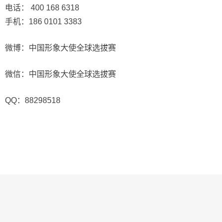
电话： 400 168 6318
手机：186 0101 3383
微博：中国形象大使全球选拔赛
微信：中国形象大使全球选拔赛
QQ：88298518