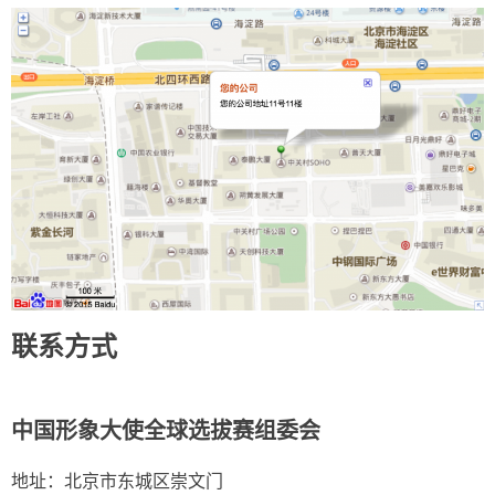
联系方式
中国形象大使全球选拔赛组委会
地址：北京市东城区崇文门